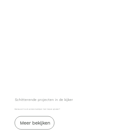
Schitterende projecten in de kijker
Benieuwd hoe ik andere bedrijven heb helpen groeien?
Meer bekijken