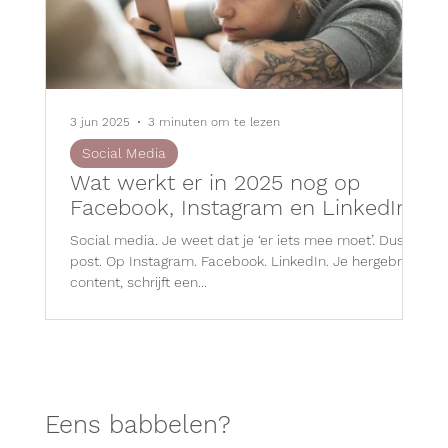
3 jun 2025
3 minuten om te lezen
12 
Social Media
E
Wat werkt er in 2025 nog op
W
Facebook, Instagram en LinkedIn?
es
Social media. Je weet dat je ‘er iets mee moet’. Dus je
Voo
post. Op Instagram. Facebook. LinkedIn. Je hergebruikt
mee
content, schrijft een...
On
Eens babbelen?