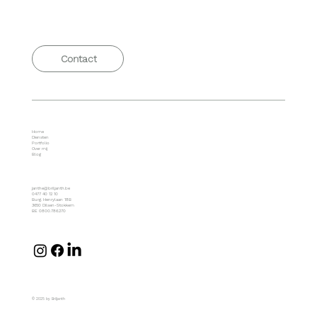
Contact
Home
Diensten
Portfolio
Over mij
Blog
janthe@briljanth.be
0477 40 12 10
Burg. Henrylaan 18B
3650 Dilsen-Stokkem
BE 0800.786.270
© 2025 by Briljanth