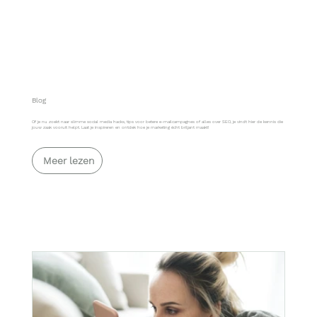
Blog
Of je nu zoekt naar slimme social media hacks, tips voor betere e-mailcampagnes of alles over SEO, je vindt hier de kennis die
jouw zaak vooruit helpt. Laat je inspireren en ontdek hoe je marketing écht briljant maakt!
Meer lezen