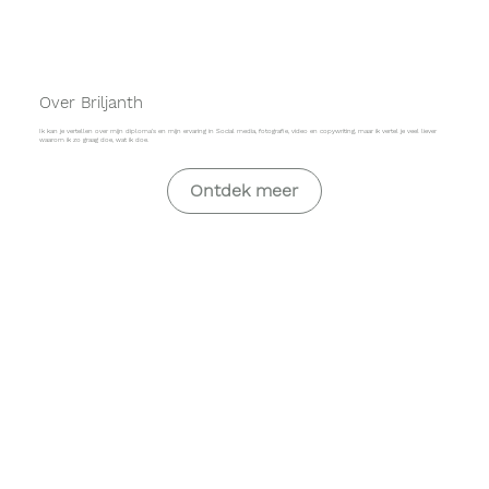
Over Briljanth
Ik kan je vertellen over mijn diploma's en mijn ervaring in Social media, fotografie, video en copywriting, maar ik vertel je veel liever
waarom ik zo graag doe, wat ik doe.
Ontdek meer