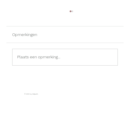
Opmerkingen
Plaats een opmerking...
Wat is in 2025 nog het belang van
hashtags en hoe gebruik je ze in je
voordeel?
© 2024 by Briljanth